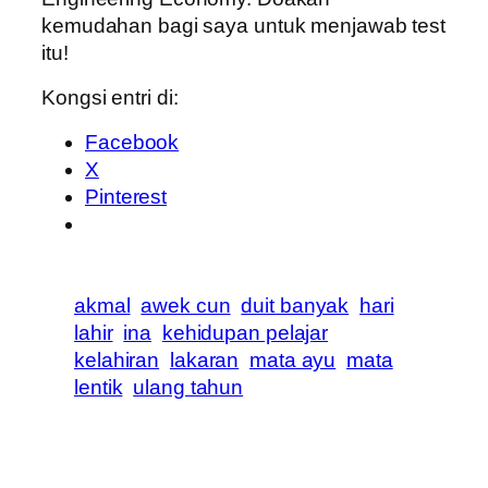
kemudahan bagi saya untuk menjawab test
itu!
Kongsi entri di:
Facebook
X
Pinterest
akmal
awek cun
duit banyak
hari
lahir
ina
kehidupan pelajar
kelahiran
lakaran
mata ayu
mata
lentik
ulang tahun