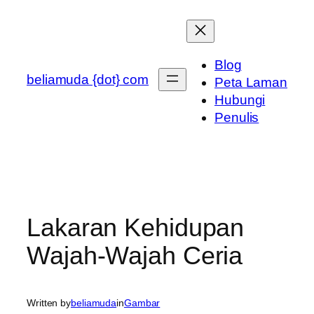
Skip
to
content
Blog
beliamuda {dot} com
Peta Laman
Hubungi
Penulis
Lakaran Kehidupan
Wajah-Wajah Ceria
Written by
beliamuda
in
Gambar