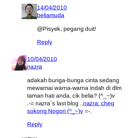
14/04/2010
beliamuda
@Pisyek, pegang duit!
Reply
10/04/2010
nazra
adakah bunga-bunga cinta sedang
mewarnai warna-warna indah di dlm
taman hati anda, cik belia? (^_~)v
.-= nazra´s last blog ..
nazra: cheq
sokong Nogori (^_~)v
=-.
Reply