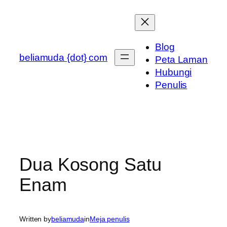
Skip
to
content
Blog
beliamuda {dot} com
Peta Laman
Hubungi
Penulis
Dua Kosong Satu
Enam
Written by
beliamuda
in
Meja penulis