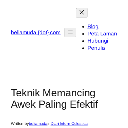
Skip
to
content
Blog
beliamuda {dot} com
Peta Laman
Hubungi
Penulis
Teknik Memancing
Awek Paling Efektif
Written by
beliamuda
in
Diari Intern Celestica