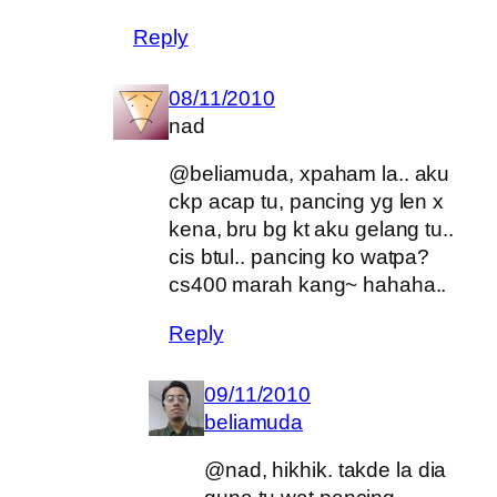
Reply
08/11/2010
nad
@beliamuda, xpaham la.. aku
ckp acap tu, pancing yg len x
kena, bru bg kt aku gelang tu..
cis btul.. pancing ko watpa?
cs400 marah kang~ hahaha..
Reply
09/11/2010
beliamuda
@nad, hikhik. takde la dia