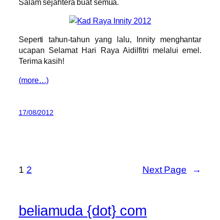
Salam sejahtera buat semua.
Seperti tahun-tahun yang lalu, Innity menghantar
ucapan Selamat Hari Raya Aidilfitri melalui emel.
Terima kasih!
(more…)
17/08/2012
1
2
Next Page
→
beliamuda {dot} com