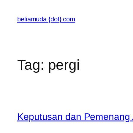
Skip
to
beliamuda {dot} com
content
Tag:
pergi
Keputusan dan Pemenang A