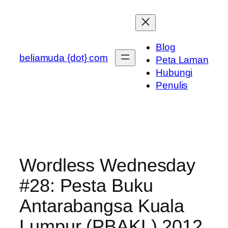
Skip
to
content
Blog
beliamuda {dot} com
Peta Laman
Hubungi
Penulis
Wordless Wednesday
#28: Pesta Buku
Antarabangsa Kuala
Lumpur (PBAKL) 2012