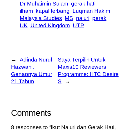
Dr Muhaimin Sulam
gerak hati
ilham
kapal terbang
Luqman Hakim
Malaysia Studies
MS
naluri
perak
UK
United Kingdom
UTP
←
Adinda Nurul
Saya Terpilih Untuk
Hazwani,
Maxis10 Reviewers
Genapnya Umur
Programme: HTC Desire
21 Tahun
S
→
Comments
8 responses to “Ikut Naluri dan Gerak Hati,