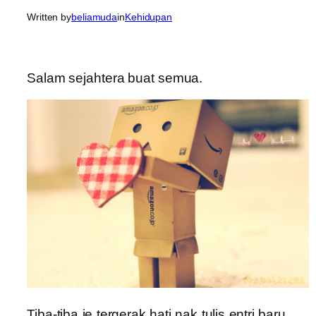
Written by
beliamuda
in
Kehidupan
Salam sejahtera buat semua.
Tiba-tiba je tergerak hati nak tulis entri baru.