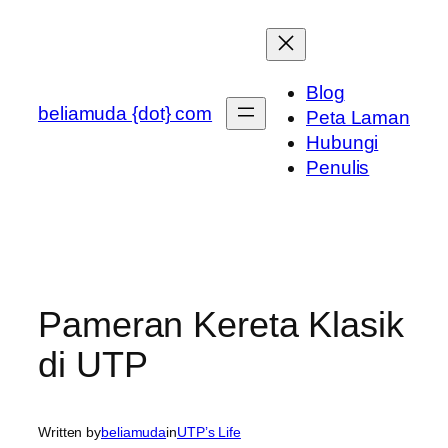
Skip
to
content
Blog
beliamuda {dot} com
Peta Laman
Hubungi
Penulis
Pameran Kereta Klasik
di UTP
Written by
beliamuda
in
UTP’s Life