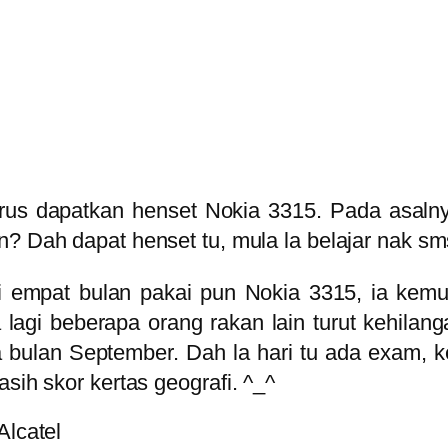
terus dapatkan henset Nokia 3315. Pada asal
an? Dah dapat henset tu, mula la belajar nak s
i empat bulan pakai pun Nokia 3315, ia kemu
agi beberapa orang rakan lain turut kehilang
a bulan September. Dah la hari tu ada exam, k
sih skor kertas geografi. ^_^
Alcatel