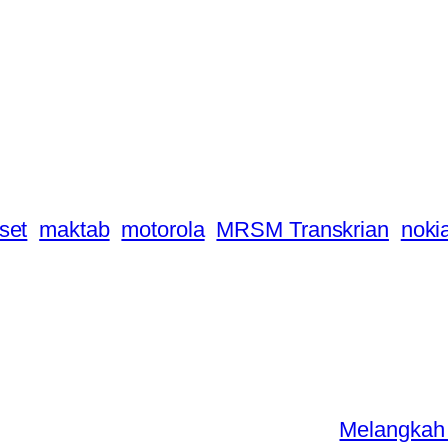
set
maktab
motorola
MRSM Transkrian
noki
Melangkah 