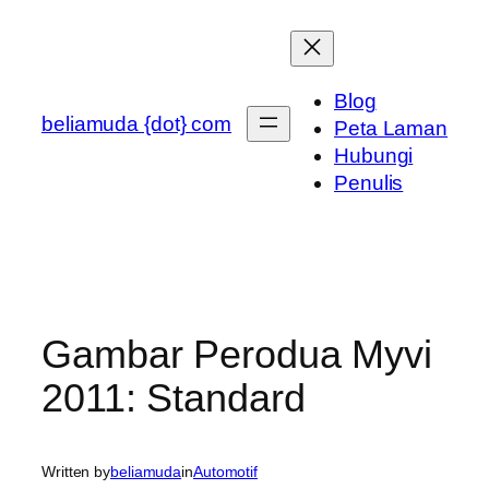
Skip
to
content
Blog
beliamuda {dot} com
Peta Laman
Hubungi
Penulis
Gambar Perodua Myvi
2011: Standard
Written by
beliamuda
in
Automotif