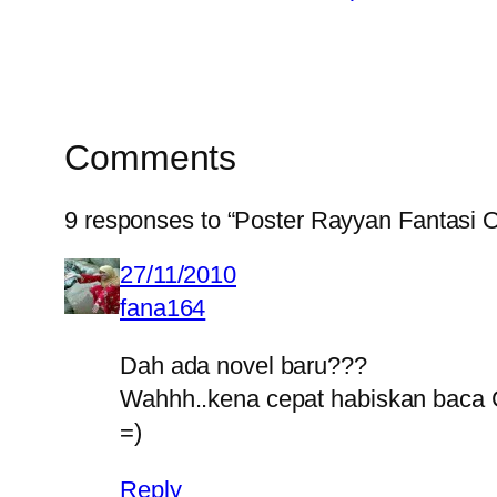
Comments
9 responses to “Poster Rayyan Fantasi
27/11/2010
fana164
Dah ada novel baru???
Wahhh..kena cepat habiskan baca C
=)
Reply