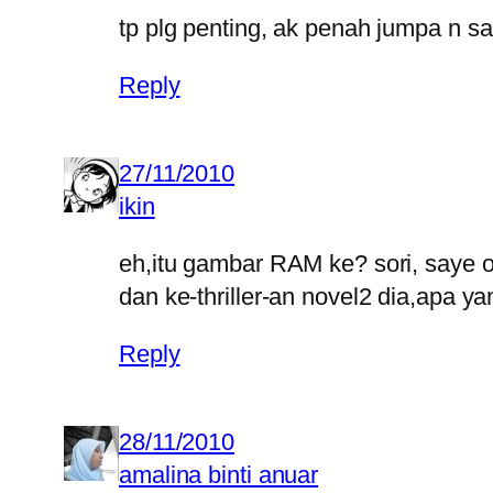
tp plg penting, ak penah jumpa n s
Reply
27/11/2010
ikin
eh,itu gambar RAM ke? sori, saye 
dan ke-thriller-an novel2 dia,apa y
Reply
28/11/2010
amalina binti anuar