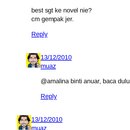
best sgt ke novel nie?
cm gempak jer.
Reply
13/12/2010
muaz
@amalina binti anuar, baca dulu
Reply
13/12/2010
muaz