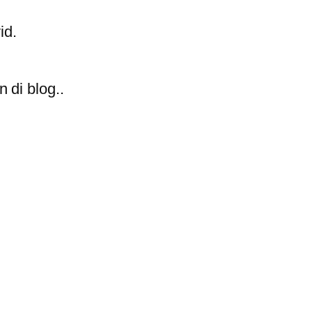
id.
 di blog..