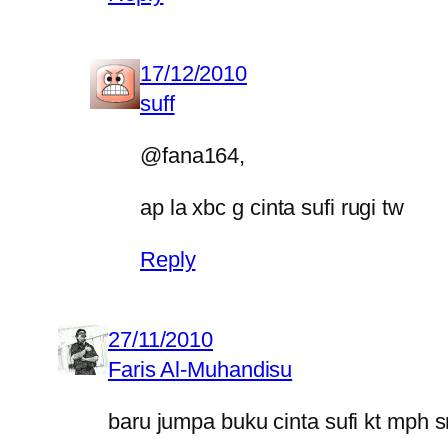
17/12/2010
suff
@fana164,
ap la xbc g cinta sufi rugi tw
Reply
27/11/2010
Faris Al-Muhandisu
baru jumpa buku cinta sufi kt mph s