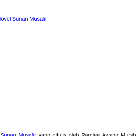
 Sunan Musafir
yang ditulis oleh Ramlee Awang Mursh