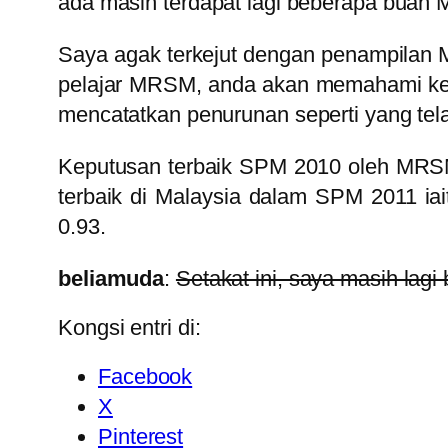
ada masih terdapat lagi beberapa buah
Saya agak terkejut dengan penampilan 
pelajar MRSM, anda akan memahami k
mencatatkan penurunan seperti yang tela
Keputusan terbaik SPM 2010 oleh MRSM
terbaik di Malaysia dalam SPM 2011 ia
0.93.
beliamuda
:
Setakat ini, saya masih lag
Kongsi entri di:
Facebook
X
Pinterest