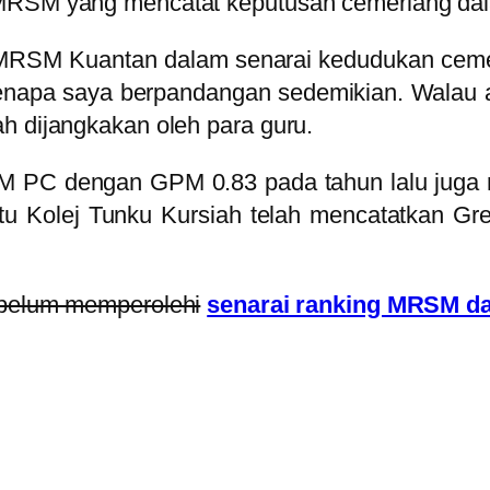
 MRSM yang mencatat keputusan cemerlang dal
MRSM Kuantan dalam senarai kedudukan cemerla
enapa saya berpandangan sedemikian. Walau
h dijangkakan oleh para guru.
 PC dengan GPM 0.83 pada tahun lalu juga 
itu Kolej Tunku Kursiah telah mencatatkan Gr
i belum memperolehi
senarai ranking MRSM d