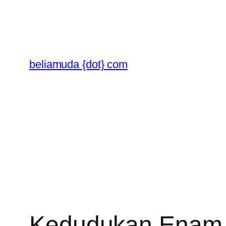
Skip
to
content
beliamuda {dot} com
Kedudukan Enam