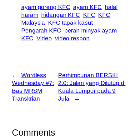
ayam goreng KFC
ayam KFC
halal
haram
hidangan KFC
KFC
KFC
Malaysia
KFC tapak kasut
Pengarah KFC
perah minyak ayam
KFC
Video
video respon
←
Wordless
Perhimpunan BERSIH
Wednesday #7:
2.0: Jalan yang Ditutup di
Bas MRSM
Kuala Lumpur pada 9
Transkrian
Julai
→
Comments