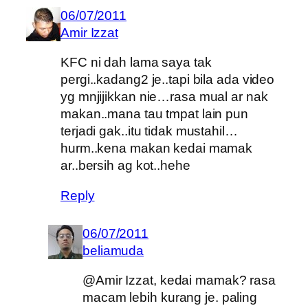
06/07/2011
Amir Izzat
KFC ni dah lama saya tak
pergi..kadang2 je..tapi bila ada video
yg mnjijikkan nie…rasa mual ar nak
makan..mana tau tmpat lain pun
terjadi gak..itu tidak mustahil…
hurm..kena makan kedai mamak
ar..bersih ag kot..hehe
Reply
06/07/2011
beliamuda
@Amir Izzat, kedai mamak? rasa
macam lebih kurang je. paling