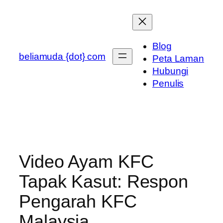
Skip
to
content
Blog
beliamuda {dot} com
Peta Laman
Hubungi
Penulis
Video Ayam KFC
Tapak Kasut: Respon
Pengarah KFC
Malaysia