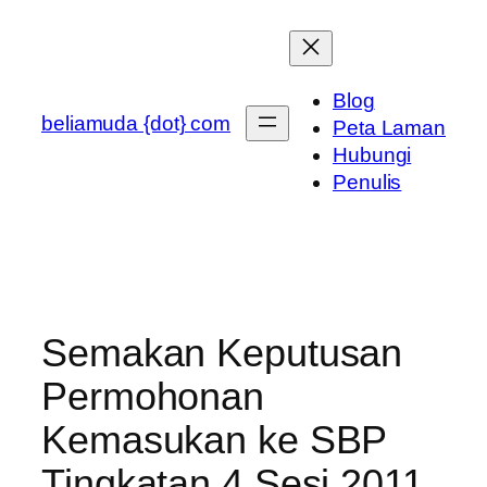
Skip
to
content
Blog
beliamuda {dot} com
Peta Laman
Hubungi
Penulis
Semakan Keputusan
Permohonan
Kemasukan ke SBP
Tingkatan 4 Sesi 2011