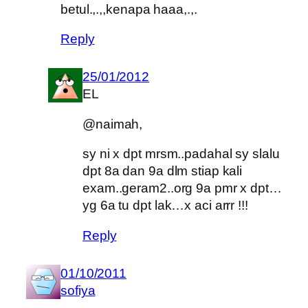
betul.,.,,kenapa haaa,.,.
Reply
25/01/2012
EL
@naimah,
sy ni x dpt mrsm..padahal sy slalu
dpt 8a dan 9a dlm stiap kali
exam..geram2..org 9a pmr x dpt…
yg 6a tu dpt lak…x aci arrr !!!
Reply
01/10/2011
sofiya