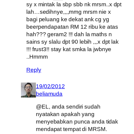
sy x mintak la sbp sbb nk mrsm..x dpt
lah…sedihnye,,,,mmg mrsm nie x
bagi peluang ke dekat ank cg yg
beerpendapatan RM 12 ribu ke atas
hah??? geram2 !!! dah la maths n
sains sy slalu dpt 90 lebih ,,,x dpt lak
!!! frust3!! stay kat smka la jwbnye
..Hmmm
Reply
19/02/2012
beliamuda
@EL, anda sendiri sudah
nyatakan apakah yang
menyebabkan punca anda tidak
mendapat tempat di MRSM.