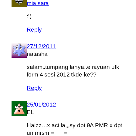
mia sara
:'(
Reply
27/12/2011
natasha
salam..tumpang tanya..e rayuan utk
form 4 sesi 2012 tkde ke??
Reply
25/01/2012
EL
Haizz…x aci la,,,sy dpt 9A PMR x dpt
un mrsm =___=