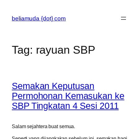
Skip
to
beliamuda {dot} com
content
Tag:
rayuan SBP
Semakan Keputusan
Permohonan Kemasukan ke
SBP Tingkatan 4 Sesi 2011
Salam sejahtera buat semua.
Seperti yang dijangkakan sebelum ini, semakan bagi