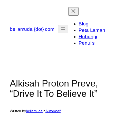
Skip
to
content
Blog
beliamuda {dot} com
Peta Laman
Hubungi
Penulis
Alkisah Proton Preve,
“Drive It To Believe It”
Written by
beliamuda
in
Automotif