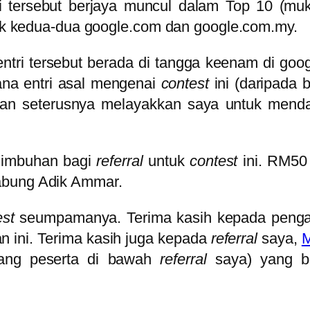
tri tersebut berjaya muncul dalam Top 10 (mu
kedua-dua google.com dan google.com.my.
ntri tersebut berada di tangga keenam di go
ana entri asal mengenai
contest
ini (daripada 
dan seterusnya melayakkan saya untuk menda
 imbuhan bagi
referral
untuk
contest
ini. RM50
abung Adik Ammar.
est
seumpamanya. Terima kasih kepada pengan
 ini. Terima kasih juga kepada
referral
saya,
M
ang peserta di bawah
referral
saya) yang be