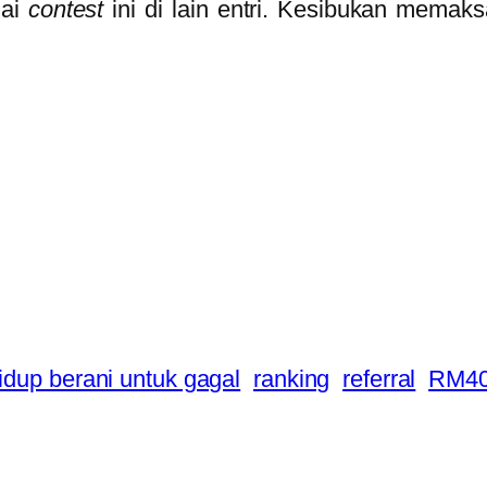
nai
contest
ini di lain entri. Kesibukan memak
idup berani untuk gagal
ranking
referral
RM4