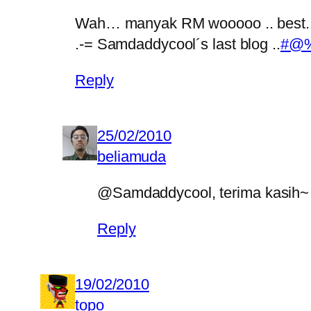
Wah… manyak RM wooooo .. best.. b
.-= Samdaddycool´s last blog ..
#@%*
Reply
25/02/2010
beliamuda
@Samdaddycool, terima kasih~
Reply
19/02/2010
topo