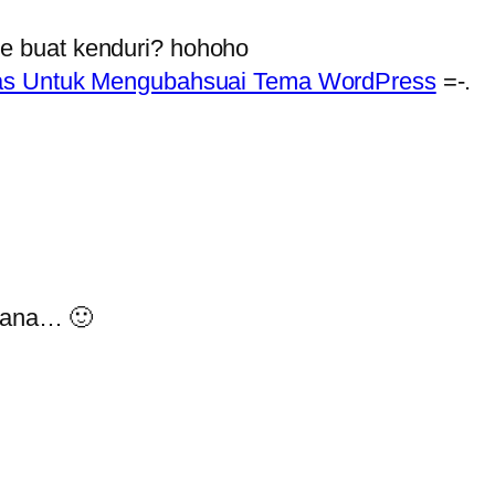
le buat kenduri? hohoho
sas Untuk Mengubahsuai Tema WordPress
=-.
 mana… 🙂