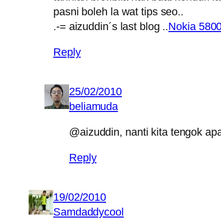
pasni boleh la wat tips seo..
.-= aizuddin´s last blog ..
Nokia 5800
Reply
25/02/2010
beliamuda
@aizuddin, nanti kita tengok ap
Reply
19/02/2010
Samdaddycool