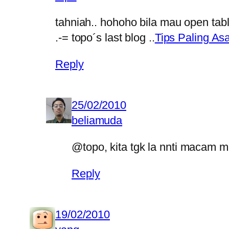
tahniah.. hohoho bila mau open tab
.-= topo´s last blog ..
Tips Paling A
Reply
25/02/2010
beliamuda
@topo, kita tgk la nnti macam
Reply
19/02/2010