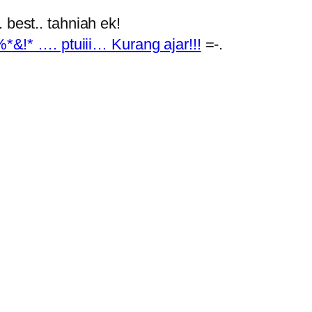
est.. tahniah ek!
&!* …. ptuiii… Kurang ajar!!!
=-.