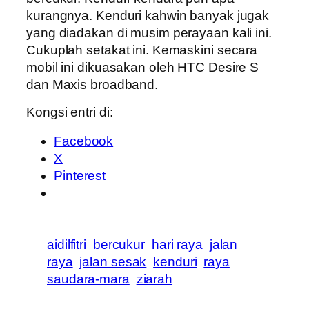
kurangnya. Kenduri kahwin banyak jugak
yang diadakan di musim perayaan kali ini.
Cukuplah setakat ini. Kemaskini secara
mobil ini dikuasakan oleh HTC Desire S
dan Maxis broadband.
Kongsi entri di:
Facebook
X
Pinterest
aidilfitri
bercukur
hari raya
jalan
raya
jalan sesak
kenduri
raya
saudara-mara
ziarah