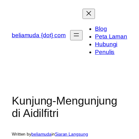
Skip
to
content
Blog
beliamuda {dot} com
Peta Laman
Hubungi
Penulis
Kunjung-Mengunjung
di Aidilfitri
Written by
beliamuda
in
Siaran Langsung