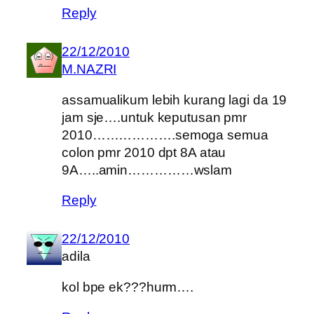
Reply
22/12/2010
M.NAZRI
assamualikum lebih kurang lagi da 19
jam sje….untuk keputusan pmr
2010……………….semoga semua
colon pmr 2010 dpt 8A atau
9A…..amin……………wslam
Reply
22/12/2010
adila
kol bpe ek???hurm….