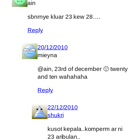
ain
sbnrnye kluar 23 kew 28….
Reply
20/12/2010
mieyna
@ain, 23rd of december 🙂 twenty
and ten wahahaha
Reply
22/12/2010
shukri
kusot kepala..komperm ar ni
23 aribulan..