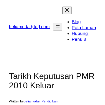
Skip
to
content
Blog
beliamuda {dot} com
Peta Laman
Hubungi
Penulis
Tarikh Keputusan PMR
2010 Keluar
Written by
beliamuda
in
Pendidikan