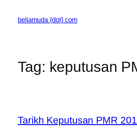
Skip
to
beliamuda {dot} com
content
Tag:
keputusan P
Tarikh Keputusan PMR 201