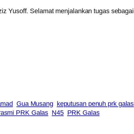
ziz Yusoff. Selamat menjalankan tugas sebag
hamad
Gua Musang
keputusan penuh prk galas
 rasmi PRK Galas
N45
PRK Galas