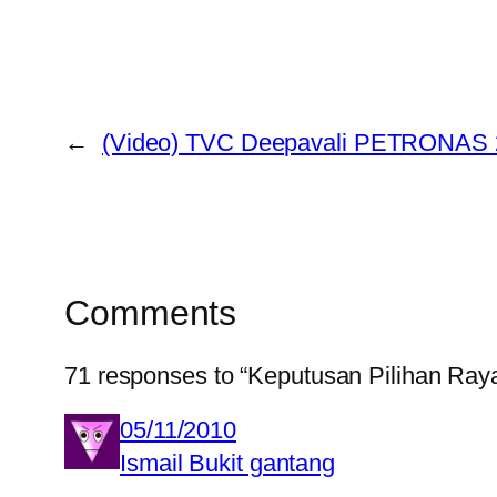
←
(Video) TVC Deepavali PETRONAS 
Comments
71 responses to “Keputusan Pilihan Ray
05/11/2010
Ismail Bukit gantang