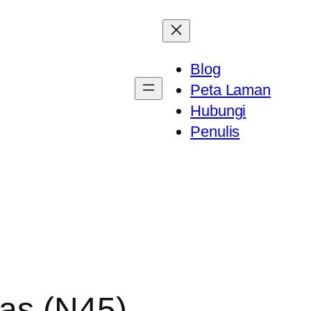
Blog
Peta Laman
Hubungi
Penulis
as (N45)