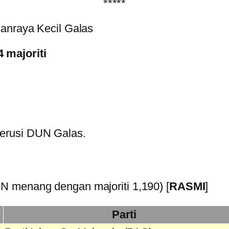
*****
hanraya Kecil Galas
 majoriti
erusi DUN Galas.
N menang dengan majoriti 1,190) [
RASMI
]
Parti