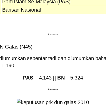
Parti Islam Se-Malaysia (PAS)
Barisan Nasional
*****
N Galas (N45)
iumumkan sebentar tadi dan diumumkan bahawa
 1,190.
PAS
– 4,143
|| BN
– 5,324
*****