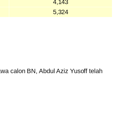
4,143
5,324
 calon BN, Abdul Aziz Yusoff telah