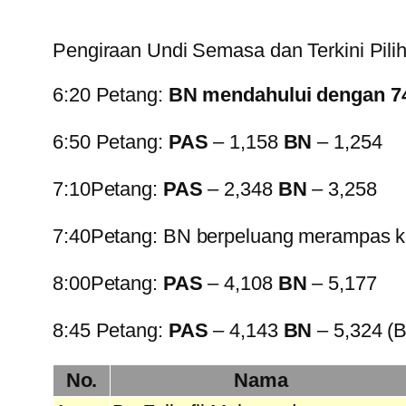
Pengiraan Undi Semasa dan Terkini Pili
6:20 Petang:
BN mendahului dengan 74
6:50 Petang:
PAS
– 1,158
BN
– 1,254
7:10Petang:
PAS
– 2,348
BN
– 3,258
7:40Petang: BN berpeluang merampas k
8:00Petang:
PAS
– 4,108
BN
– 5,177
8:45 Petang:
PAS
– 4,143
BN
– 5,324 (B
No.
Nama