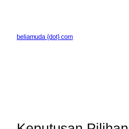
Skip
to
content
beliamuda {dot} com
Keputusan Piliha