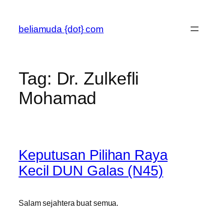
Skip
to
beliamuda {dot} com
content
Tag:
Dr. Zulkefli
Mohamad
Keputusan Pilihan Raya
Kecil DUN Galas (N45)
Salam sejahtera buat semua.