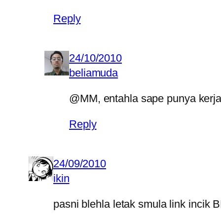
Reply
24/10/2010
beliamuda
@MM, entahla sape punya kerja.
Reply
24/09/2010
ikin
pasni blehla letak smula link incik 