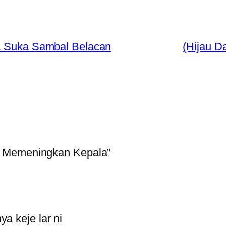
ya Suka Sambal Belacan
(Hijau D
g Memeningkan Kepala”
a keje lar ni