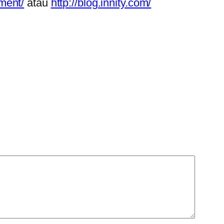
ment/
atau
http://blog.innity.com/