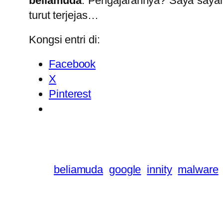
beliamuda
: Pengajarannya? Saya sayan
turut terjejas…
Kongsi entri di:
Facebook
X
Pinterest
beliamuda
google
innity
malware