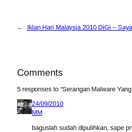
←
Iklan Hari Malaysia 2010 DiGi – Sa
Comments
5 responses to “Serangan Malware Yan
24/09/2010
MM
baguslah sudah dipulihkan, sape pny