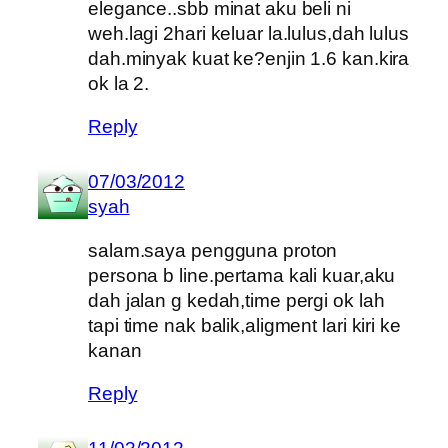
elegance..sbb minat aku beli ni
weh.lagi 2hari keluar la.lulus,dah lulus
dah.minyak kuat ke?enjin 1.6 kan.kira
ok la 2.
Reply
07/03/2012
syah
salam.saya pengguna proton
persona b line.pertama kali kuar,aku
dah jalan g kedah,time pergi ok lah
tapi time nak balik,aligment lari kiri ke
kanan
Reply