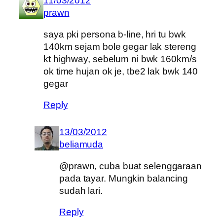
11/03/2012
prawn
saya pki persona b-line, hri tu bwk
140km sejam bole gegar lak stereng
kt highway, sebelum ni bwk 160km/s
ok time hujan ok je, tbe2 lak bwk 140
gegar
Reply
13/03/2012
beliamuda
@prawn, cuba buat selenggaraan
pada tayar. Mungkin balancing
sudah lari.
Reply