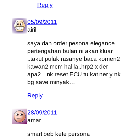
Reply
05/09/2011
airil
saya dah order pesona elegance
pertengahan bulan ni akan kluar
..takut pulak rasanye baca komen2
kawan2 mcm hal la..hrp2 x der
apa2…nk reset ECU tu kat ner y nk
bg save minyak…
Reply
28/09/2011
amar
smart beb kete persona