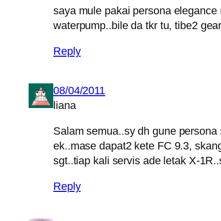
saya mule pakai persona elegance ni
waterpump..bile da tkr tu, tibe2 ge
Reply
08/04/2011
liana
Salam semua..sy dh gune persona s
ek..mase dapat2 kete FC 9.3, skang
sgt..tiap kali servis ade letak X-1R
Reply