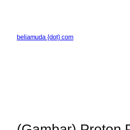
Skip
to
content
beliamuda {dot} com
(Gambar) Proton 