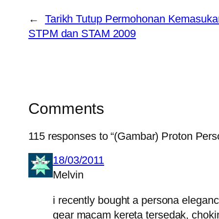
←
Tarikh Tutup Permohonan Kemasuka
STPM dan STAM 2009
Comments
115 responses to “(Gambar) Proton Pers
18/03/2011
Melvin
i recently bought a persona elegan
gear macam kereta tersedak, choking