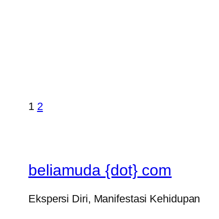
1
2
beliamuda {dot} com
Ekspersi Diri, Manifestasi Kehidupan