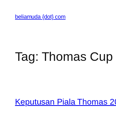
Skip
to
beliamuda {dot} com
content
Tag:
Thomas Cup
Keputusan Piala Thomas 20