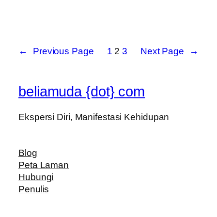
←
Previous Page
1
2
3
Next Page
→
beliamuda {dot} com
Ekspersi Diri, Manifestasi Kehidupan
Blog
Peta Laman
Hubungi
Penulis