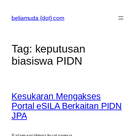
Skip
to
beliamuda {dot} com
content
Tag:
keputusan
biasiswa PIDN
Kesukaran Mengakses
Portal eSILA Berkaitan PIDN
JPA
Salam sejahtera buat semua.