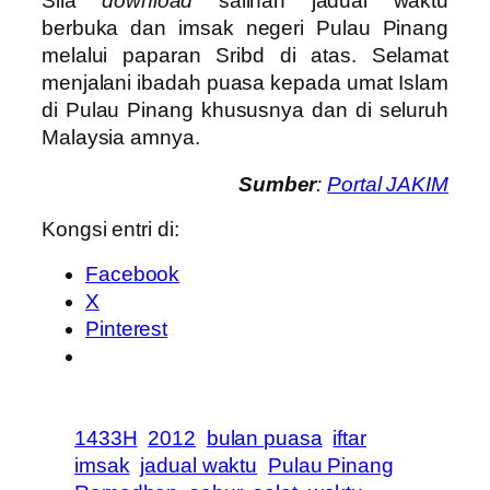
Sila
download
salinan jadual waktu
berbuka dan imsak negeri Pulau Pinang
melalui paparan Sribd di atas. Selamat
menjalani ibadah puasa kepada umat Islam
di Pulau Pinang khususnya dan di seluruh
Malaysia amnya.
Sumber
:
Portal JAKIM
Kongsi entri di:
Facebook
X
Pinterest
1433H
2012
bulan puasa
iftar
imsak
jadual waktu
Pulau Pinang