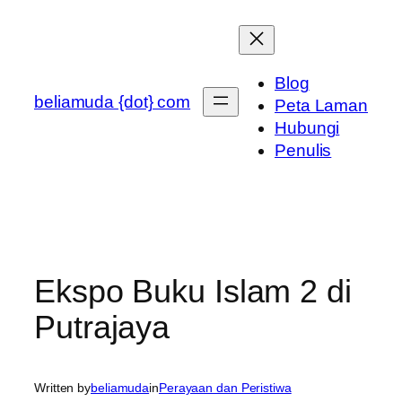
Skip
to
content
Blog
beliamuda {dot} com
Peta Laman
Hubungi
Penulis
Ekspo Buku Islam 2 di
Putrajaya
Written by
beliamuda
in
Perayaan dan Peristiwa