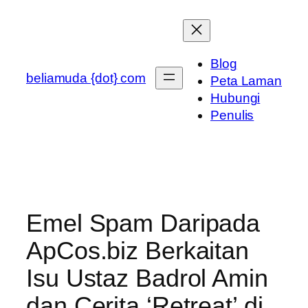
Skip
to
content
Blog
beliamuda {dot} com
Peta Laman
Hubungi
Penulis
Emel Spam Daripada
ApCos.biz Berkaitan
Isu Ustaz Badrol Amin
dan Cerita ‘Retreat’ di