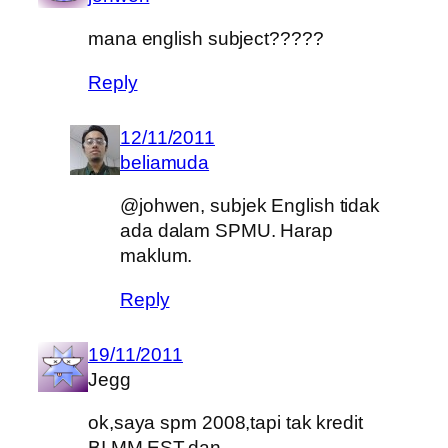
mana english subject?????
Reply
12/11/2011
beliamuda
@johwen, subjek English tidak
ada dalam SPMU. Harap
maklum.
Reply
19/11/2011
Jegg
ok,saya spm 2008,tapi tak kredit
BI,MM,EST,dan