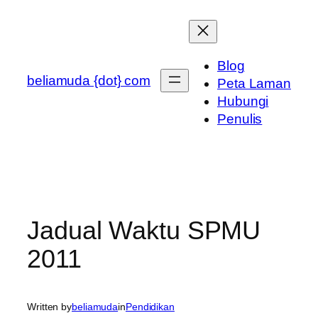
Skip
to
content
Blog
beliamuda {dot} com
Peta Laman
Hubungi
Penulis
Jadual Waktu SPMU
2011
Written by
beliamuda
in
Pendidikan