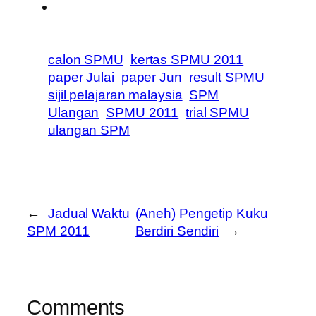
calon SPMU
kertas SPMU 2011
paper Julai
paper Jun
result SPMU
sijil pelajaran malaysia
SPM
Ulangan
SPMU 2011
trial SPMU
ulangan SPM
←
Jadual Waktu
(Aneh) Pengetip Kuku
SPM 2011
Berdiri Sendiri
→
Comments