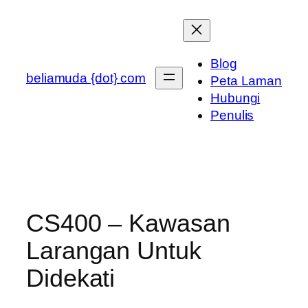
Skip
to
content
Blog
beliamuda {dot} com
Peta Laman
Hubungi
Penulis
CS400 – Kawasan
Larangan Untuk
Didekati