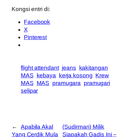
Kongsi entri di:
Facebook
X
Pinterest
flight attendant
jeans
kakitangan
MAS
kebaya
kerja kosong
Krew
MAS
MAS
pramugara
pramugari
selipar
←
Apabila Akal
(Sudirman) Milik
Yang Cerdik Mula
Siapakah Gadis Ini –