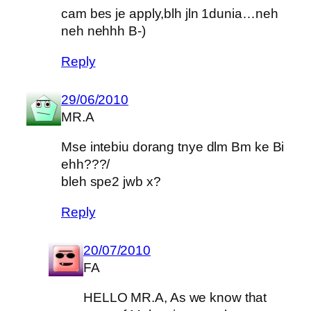
cam bes je apply,blh jln 1dunia…neh
neh nehhh B-)
Reply
29/06/2010
MR.A
Mse intebiu dorang tnye dlm Bm ke Bi
ehh???/
bleh spe2 jwb x?
Reply
20/07/2010
FA
HELLO MR.A, As we know that