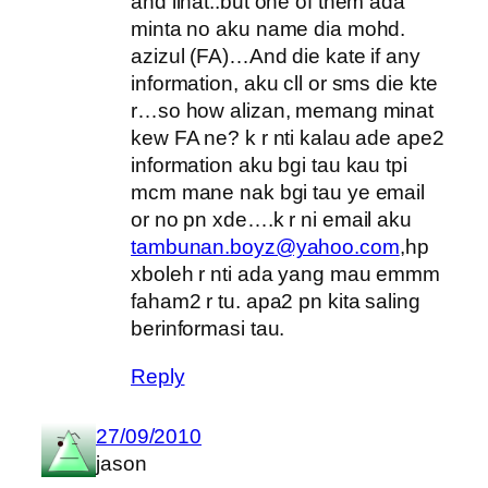
and lihat..but one of them ada
minta no aku name dia mohd.
azizul (FA)…And die kate if any
information, aku cll or sms die kte
r…so how alizan, memang minat
kew FA ne? k r nti kalau ade ape2
information aku bgi tau kau tpi
mcm mane nak bgi tau ye email
or no pn xde….k r ni email aku
tambunan.boyz@yahoo.com
,hp
xboleh r nti ada yang mau emmm
faham2 r tu. apa2 pn kita saling
berinformasi tau.
Reply
27/09/2010
jason