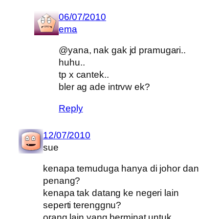
06/07/2010
ema
@yana, nak gak jd pramugari..
huhu..
tp x cantek..
bler ag ade intrvw ek?
Reply
12/07/2010
sue
kenapa temuduga hanya di johor dan
penang?
kenapa tak datang ke negeri lain
seperti terenggnu?
orang lain yang berminat untuk