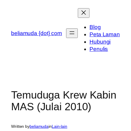
Skip
to
content
Blog
beliamuda {dot} com
Peta Laman
Hubungi
Penulis
Temuduga Krew Kabin
MAS (Julai 2010)
Written by
beliamuda
in
Lain-lain