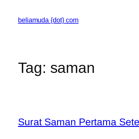
Skip
to
beliamuda {dot} com
content
Tag:
saman
Surat Saman Pertama Sete