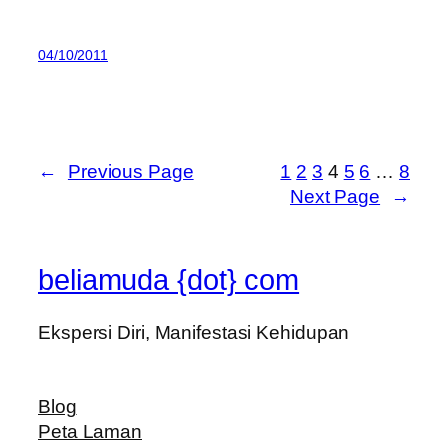
04/10/2011
←
Previous Page
1
2
3
4
5
6
…
8
Next Page
→
beliamuda {dot} com
Ekspersi Diri, Manifestasi Kehidupan
Blog
Peta Laman