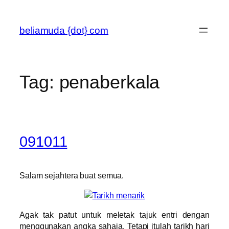
Skip
to
beliamuda {dot} com
content
Tag:
penaberkala
091011
Salam sejahtera buat semua.
Agak tak patut untuk meletak tajuk entri dengan
menggunakan angka sahaja. Tetapi itulah tarikh hari