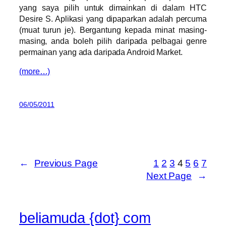
yang saya pilih untuk dimainkan di dalam HTC
Desire S. Aplikasi yang dipaparkan adalah percuma
(muat turun je). Bergantung kepada minat masing-
masing, anda boleh pilih daripada pelbagai genre
permainan yang ada daripada Android Market.
(more…)
06/05/2011
←
Previous Page
1
2
3
4
5
6
7
Next Page
→
beliamuda {dot} com