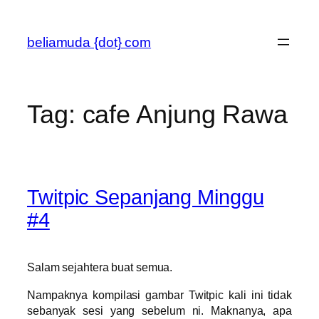
Skip
to
beliamuda {dot} com
content
Tag:
cafe Anjung Rawa
Twitpic Sepanjang Minggu
#4
Salam sejahtera buat semua.
Nampaknya kompilasi gambar Twitpic kali ini tidak
sebanyak sesi yang sebelum ni. Maknanya, apa