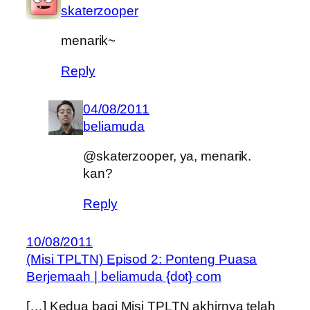
skaterzooper
menarik~
Reply
04/08/2011
beliamuda
@skaterzooper, ya, menarik.
kan?
Reply
10/08/2011
(Misi TPLTN) Episod 2: Ponteng Puasa
Berjemaah | beliamuda {dot} com
[…] Kedua bagi Misi TPLTN akhirnya telah