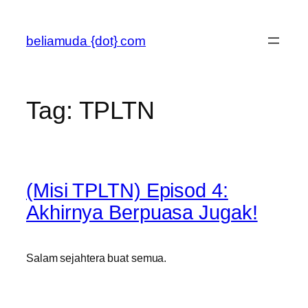
Skip
to
beliamuda {dot} com
content
Tag:
TPLTN
(Misi TPLTN) Episod 4:
Akhirnya Berpuasa Jugak!
Salam sejahtera buat semua.