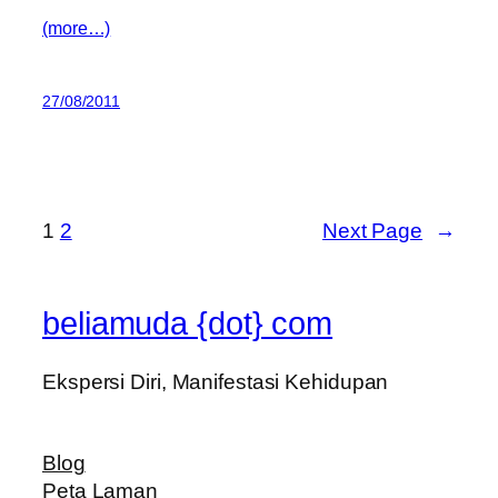
(more…)
27/08/2011
1
2
Next Page
→
beliamuda {dot} com
Ekspersi Diri, Manifestasi Kehidupan
Blog
Peta Laman