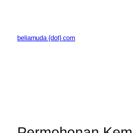
Skip
to
content
beliamuda {dot} com
Permohonan Kema