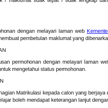
 / maklumat tidak tepat / tidak lengkap dan 
ohonan dengan melayari laman web
Kementer
 membuat pembetulan maklumat yang dibenarkan
AN
tusan permohonan dengan melayari laman w
 untuk mengetahui status permohonan.
AN
agian Matrikulasi kepada calon yang berjaya d
Pelajar boleh mendapat keterangan lanjut denga