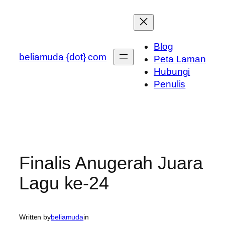
Skip
to
content
Blog
beliamuda {dot} com
Peta Laman
Hubungi
Penulis
Finalis Anugerah Juara
Lagu ke-24
Written by
beliamuda
in