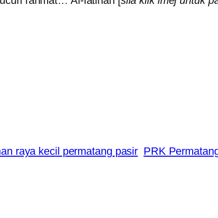
ucuri rahmat… Al-fatihah [
sila klik imej untuk 
han raya kecil permatang pasir
PRK Permatang