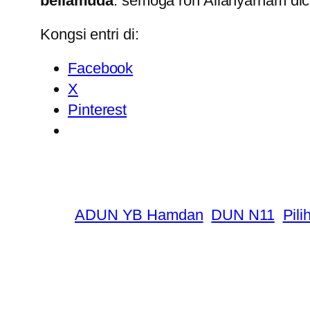
beliamuda
: semoga roh Allahyarham dic
Kongsi entri di:
Facebook
X
Pinterest
ADUN YB Hamdan
DUN N11
Pili