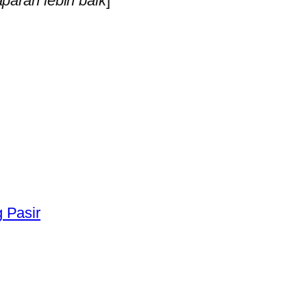
paparan lebih baik
]
 Pasir