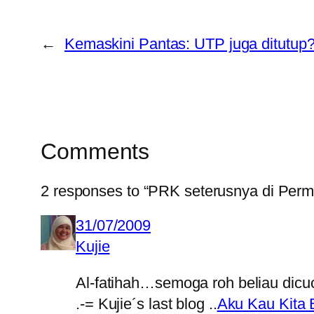
←
Kemaskini Pantas: UTP juga ditutup
Comments
2 responses to “PRK seterusnya di Perm
31/07/2009
Kujie
Al-fatihah…semoga roh beliau dicu
.-= Kujie´s last blog ..
Aku Kau Kita 