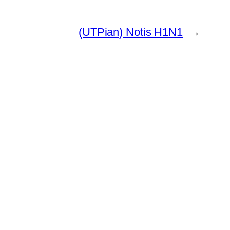
(UTPian) Notis H1N1
→