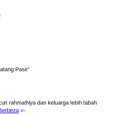
?
atang Pasir”
curi rahmatNya dan keluarga lebih tabah
Berbeza
=-.