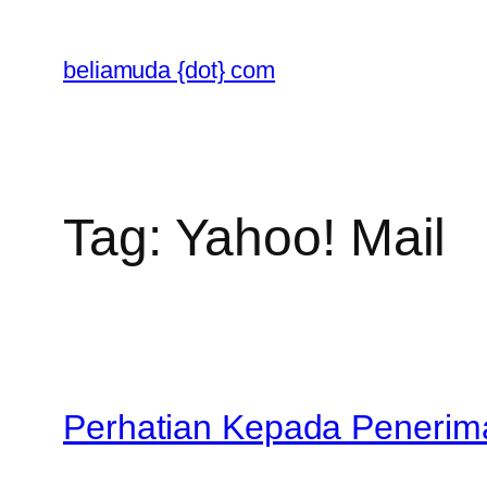
Skip
to
beliamuda {dot} com
content
Tag:
Yahoo! Mail
Perhatian Kepada Penerima