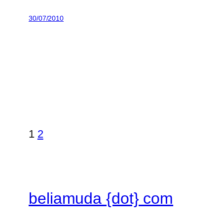
30/07/2010
1
2
beliamuda {dot} com