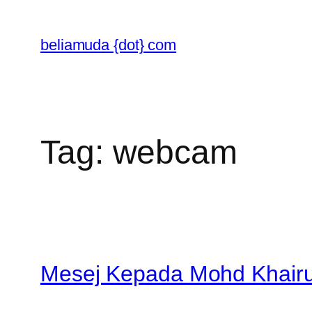
Skip
to
beliamuda {dot} com
content
Tag:
webcam
Mesej Kepada Mohd Khairud