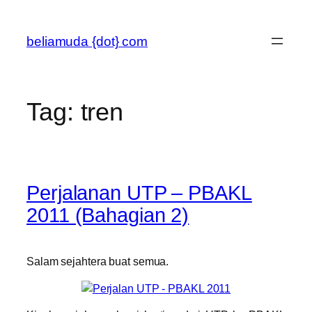
Skip
to
beliamuda {dot} com
content
Tag:
tren
Perjalanan UTP – PBAKL
2011 (Bahagian 2)
Salam sejahtera buat semua.