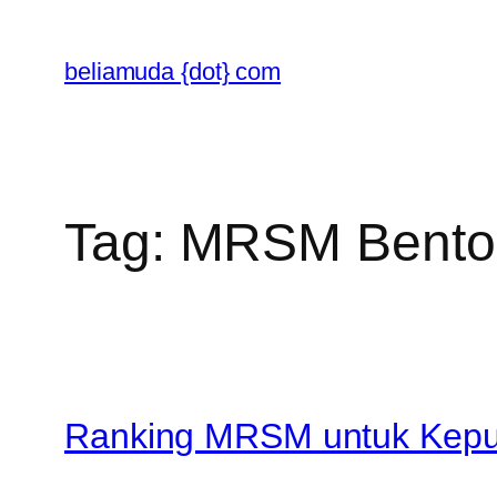
Skip
to
beliamuda {dot} com
content
Tag:
MRSM Bento
Ranking MRSM untuk Kep