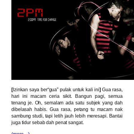
[
Izinkan saya ber“gua” pulak untuk kali ini
]
Gua rasa,
hari ini macam ceria sikit. Bangun pagi, semua
tenang je. Oh, semalam ada satu subjek yang dah
dibelasah habis. Gua rasa, petang tu macam nak
sambung studi, tapi letih jauh lebih meresapi. Bantai
juga tidur sebab dah penat sangat.
(more…)