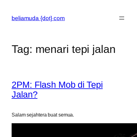
Skip
to
beliamuda {dot} com
content
Tag:
menari tepi jalan
2PM: Flash Mob di Tepi
Jalan?
Salam sejahtera buat semua.