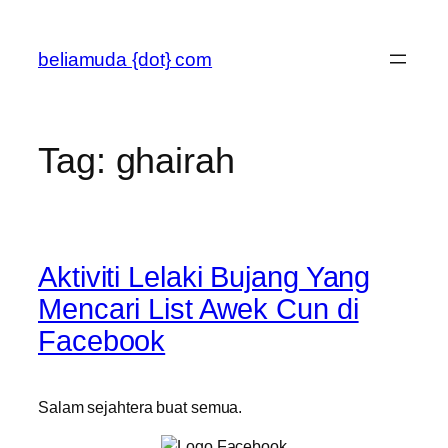
Skip
to
beliamuda {dot} com
content
Tag:
ghairah
Aktiviti Lelaki Bujang Yang
Mencari List Awek Cun di
Facebook
Salam sejahtera buat semua.